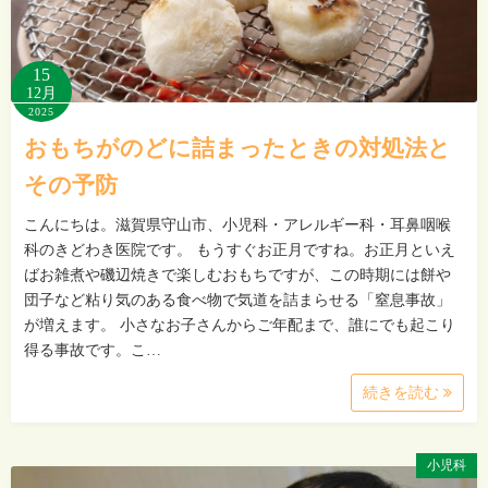
15
12月
2025
おもちがのどに詰まったときの対処法と
その予防
こんにちは。滋賀県守山市、小児科・アレルギー科・耳鼻咽喉
科のきどわき医院です。 もうすぐお正月ですね。お正月といえ
ばお雑煮や磯辺焼きで楽しむおもちですが、この時期には餅や
団子など粘り気のある食べ物で気道を詰まらせる「窒息事故」
が増えます。 小さなお子さんからご年配まで、誰にでも起こり
得る事故です。こ…
続きを読む
小児科