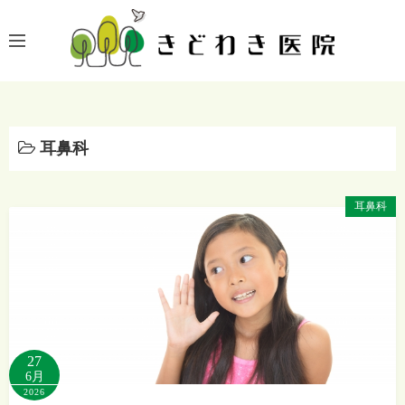
コ
ン
テ
ン
ツ
へ
耳鼻科
ス
キ
ッ
耳鼻科
プ
27
6月
2026