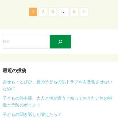
投
1
2
3
…
6
>
稿
の
検
ペ
索
ー
ジ
最近の投稿
送
あせも・とびひ、夏の子どもの肌トラブルを悪化させない
り
ために
子どもの熱中症、大人と何が違う？知っておきたい体の特
徴と予防のポイント
子どもの聞き返しが増えたら？