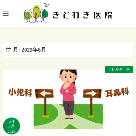
コ
ン
テ
ン
ツ
へ
月:
2025年8月
ス
キ
ッ
アレルギー科
プ
28
8月
2025