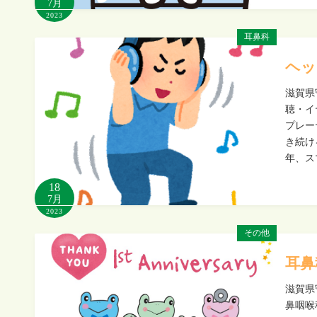
7月
2023
耳鼻科
ヘッ
滋賀県
聴・イ
プレー
き続け
年、ス
18
7月
2023
その他
耳鼻
滋賀県
鼻咽喉