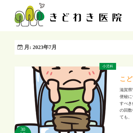
コ
ン
テ
ン
ツ
へ
月:
2023年7月
ス
キ
ッ
小児科
プ
こど
滋賀県
便秘に
すべき
の回数
ても、
30