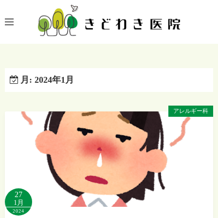
コ
ン
テ
ン
ツ
へ
月:
2024年1月
ス
キ
ッ
アレルギー科
プ
27
1月
2024