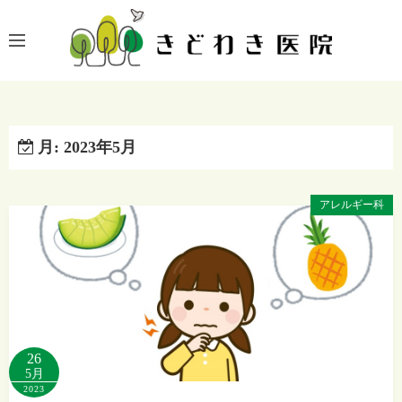
コ
ン
テ
ン
ツ
へ
月:
2023年5月
ス
キ
ッ
アレルギー科
プ
26
5月
2023