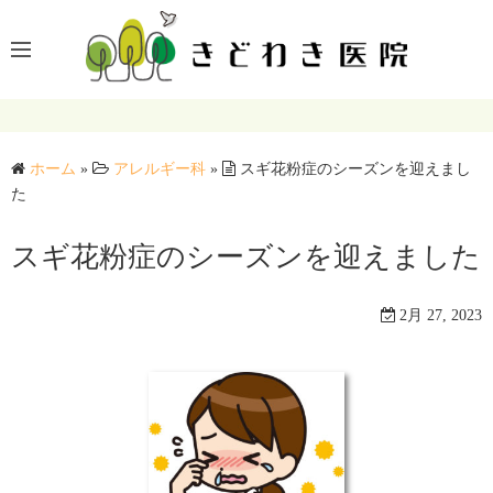
コ
ン
テ
ン
ツ
へ
ホーム
»
アレルギー科
»
スギ花粉症のシーズンを迎えまし
ス
た
キ
ッ
スギ花粉症のシーズンを迎えました
プ
2月 27, 2023