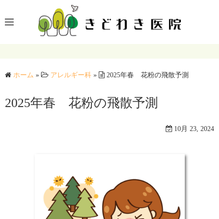
コ
ン
テ
ン
ツ
へ
ホーム
»
アレルギー科
»
2025年春 花粉の飛散予測
ス
キ
2025年春 花粉の飛散予測
ッ
プ
10月 23, 2024